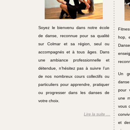
Soyez le bienvenu dans notre école
Fitnes
de danse, reconnue pour sa qualité
hop, 
sur Colmar et sa région, seul ou
Danse
accompagnés et à tous âges. Dans
ensei
une ambiance professionnelle et
recon
détendue, n’hésitez pas à suivre l’un
Un gr
de nos nombreux cours collectifs ou
danse 
particuliers pour apprendre, pratiquer
pour 
ou progresser dans les danses de
une mu
votre choix.
vous 
Lire la suite …
conviv
et de