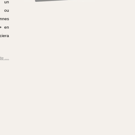
 un
in ou
onnes
»
en
ciera
ite …