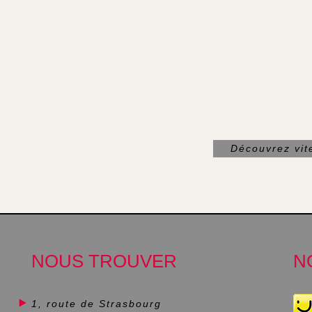
Découvrez vit
NOUS TROUVER
N
1, route de Strasbourg