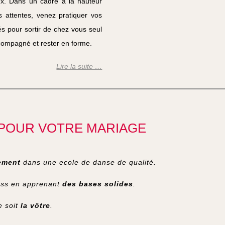
ux. Dans un cadre à la hauteur
 attentes, venez pratiquer vos
tés pour sortir de chez vous seul
ompagné et rester en forme.
Lire la suite …
POUR VOTRE MARIAGE
ement
dans une ecole de danse de qualité.
ess en apprenant
des bases solides
.
 soit
la vôtre
.