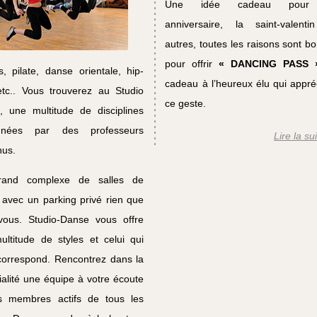
Une idée cadeau pour
anniversaire, la saint-valent
autres, toutes les raisons sont b
pour offrir
« DANCING PASS 
s, pilate, danse orientale, hip-
cadeau à l’heureux élu qui appré
etc.. Vous trouverez au Studio
ce geste.
, une multitude de disciplines
gnées par des professeurs
Lire la su
nus.
and complexe de salles de
avec un parking privé rien que
vous. Studio-Danse vous offre
ltitude de styles et celui qui
correspond. Rencontrez dans la
ialité une équipe à votre écoute
s membres actifs de tous les