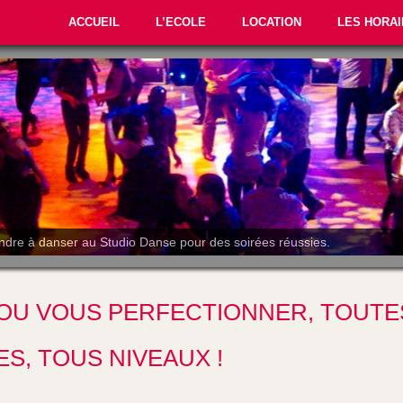
ACCUEIL
L’ECOLE
LOCATION
LES HORAI
ndre à danser au Studio Danse pour des soirées réussies.
OU VOUS PERFECTIONNER, TOUTE
S, TOUS NIVEAUX !