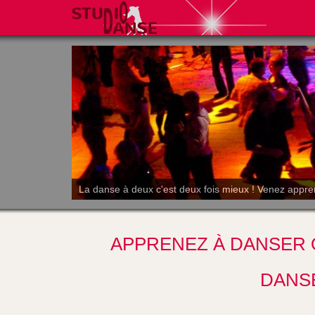
La danse à deux c'est deux fois mieux ! Venez appre
APPRENEZ À DANSER 
DANSE