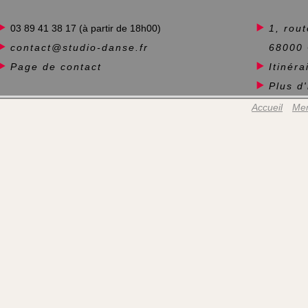
03 89 41 38 17 (à partir de 18h00)
1, rou
contact@studio-danse.fr
68000
Page de contact
Itinéra
Plus d'
Accueil
Men